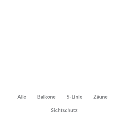
Zum
Inhalt
springen
Referenzen
Alle
Balkone
S-Linie
Zäune
Sichtschutz