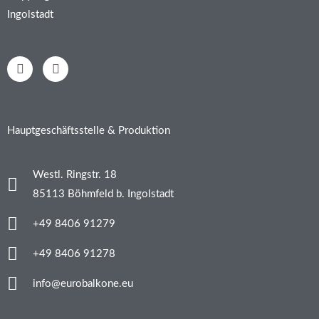
Ingolstadt
F
I
a
n
c
s
e
t
b
a
o
g
Hauptgeschäftsstelle & Produktion
o
r
k
a
-
m
Westl. Ringstr. 18
f
85113 Böhmfeld b. Ingolstadt
+49 8406 91279
+49 8406 91278
info@eurobalkone.eu