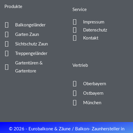
Produkte
Service
Impressum
Balkongeländer
Datenschutz
Garten Zaun
Kontakt
Sichtschutz Zaun
Treppengeländer
Gartentüren &
Vertrieb
Gartentore
Oberbayern
Ostbayern
München
© 2026 - Eurobalkone & Zäune / Balkon- Zaunhersteller in