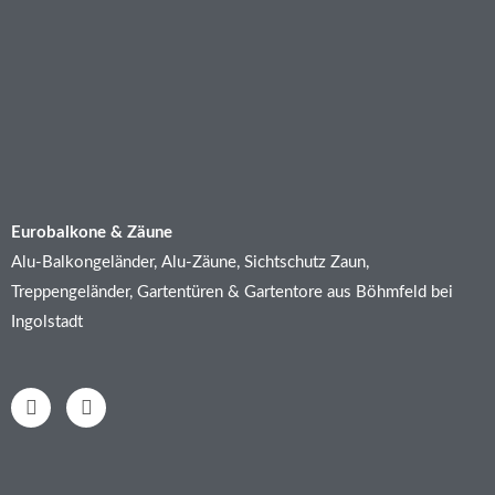
Eurobalkone & Zäune
Alu-Balkongeländer, Alu-Zäune, Sichtschutz Zaun,
Treppengeländer, Gartentüren & Gartentore aus Böhmfeld bei
Ingolstadt
F
I
a
n
c
s
e
t
b
a