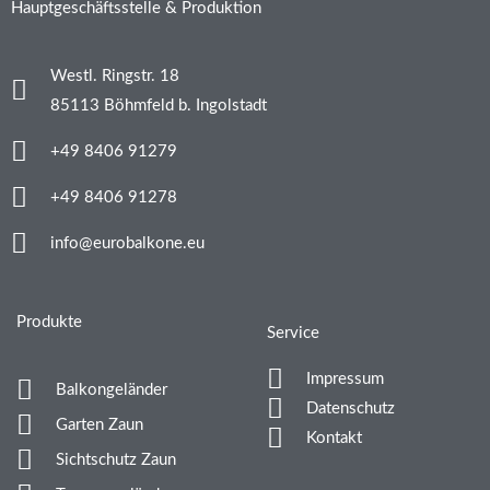
o
g
Hauptgeschäftsstelle & Produktion
o
r
k
a
-
m
Westl. Ringstr. 18
f
85113 Böhmfeld b. Ingolstadt
+49 8406 91279
+49 8406 91278
info@eurobalkone.eu
Produkte
Service
Impressum
Balkongeländer
Datenschutz
Garten Zaun
Kontakt
Sichtschutz Zaun